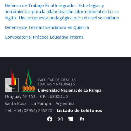
Defensa de Trabajo Final Integrador: Estrategias y
herramientas para la alfabetización informacional en la era
digital. Una propuesta pedagógica para el nivel secundario
Defensa de Tesina: Licenciatura en Química
Convocatoria: Práctica Educativa Interna
Uruguay Nº 151 – CP: L6300DUG
Santa Rosa – La Pampa – Argentina
Tel.: +54 (02954) 245220 –
Listado de teléfonos
F
I
I
I
a
n
c
c
c
s
o
o