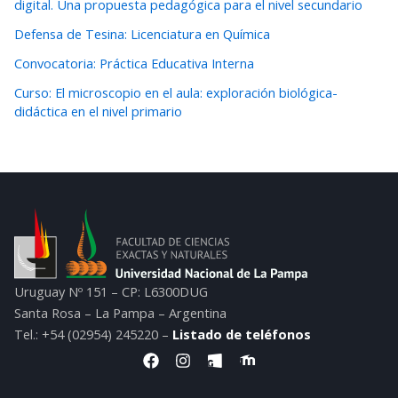
digital. Una propuesta pedagógica para el nivel secundario
Defensa de Tesina: Licenciatura en Química
Convocatoria: Práctica Educativa Interna
Curso: El microscopio en el aula: exploración biológica-
didáctica en el nivel primario
Uruguay Nº 151 – CP: L6300DUG
Santa Rosa – La Pampa – Argentina
Tel.: +54 (02954) 245220 –
Listado de teléfonos
F
I
I
I
a
n
c
c
c
s
o
o