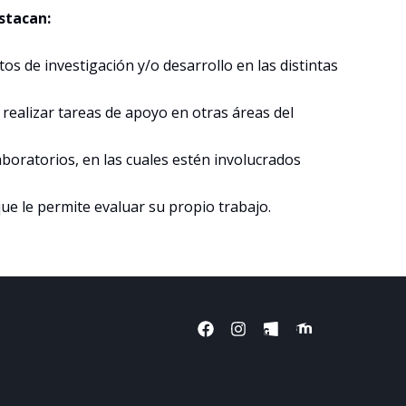
estacan:
ctos de investigación y/o desarrollo en las distintas
y realizar tareas de apoyo en otras áreas del
laboratorios, en las cuales estén involucrados
 que le permite evaluar su propio trabajo.
F
I
I
I
a
n
c
c
c
s
o
o
e
t
n
n
b
a
-
-
o
g
f
f