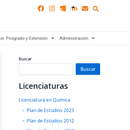
Search
F
I
E
a
n
n
c
s
v
e
t
e
b
a
l
o
g
o
est. Posgrado y Extensión
Administración
o
r
p
k
a
e
m
Buscar
Buscar
Licenciaturas
Licenciatura en Química
Plan de Estudios 2023
Plan de Estudios 2012