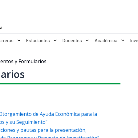
arreras
Estudiantes
Docentes
Académica
Inv
entos y Formularios
arios
 Otorgamiento de Ayuda Económica para la
os y su Seguimiento”
iciones y pautas para la presentación,
 de Programas y Proyecto de Investigación”