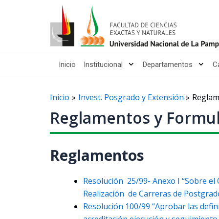
Ir
al
contenido
Inicio
Institucional
Departamentos
C
Inicio
Invest. Posgrado y Extensión
Reglam
Reglamentos y Formul
Reglamentos
Resolución 25/99- Anexo I “Sobre el
Realización de Carreras de Postgrad
Resolución 100/99 “Aprobar las defin
acreditación,ejecución y seguimiento