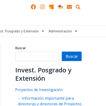
Search
F
I
E
a
n
n
c
s
v
e
t
e
b
a
l
o
g
o
est. Posgrado y Extensión
Administración
o
r
p
k
a
e
m
Buscar
Buscar
Invest. Posgrado y
Extensión
Proyectos de Investigación
Información importante para
directoras y directores de Proyectos