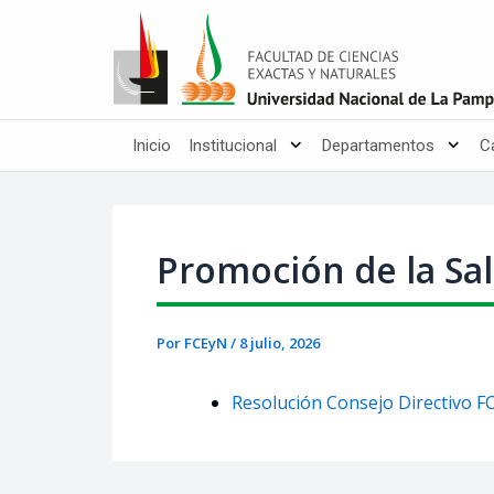
Ir
Post
al
navigation
contenido
Inicio
Institucional
Departamentos
C
Promoción de la Sa
Por
FCEyN
/
8 julio, 2026
Resolución Consejo Directivo FC