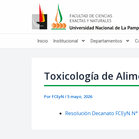
Ir
Post
al
navigation
contenido
Inicio
Institucional
Departamentos
C
Toxicología de Alim
Por
FCEyN
/
5 mayo, 2026
Resolución Decanato FCEyN N° 58