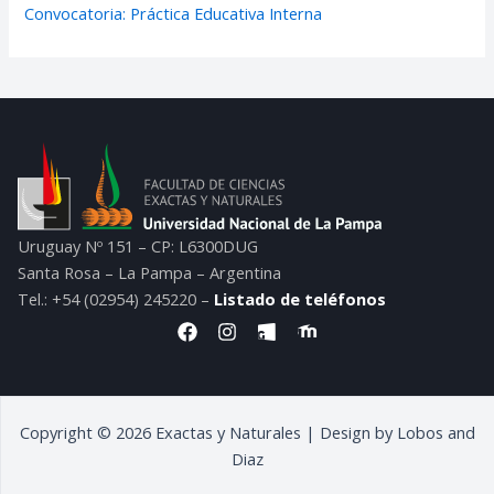
Convocatoria: Práctica Educativa Interna
Uruguay Nº 151 – CP: L6300DUG
Santa Rosa – La Pampa – Argentina
Tel.: +54 (02954) 245220 –
Listado de teléfonos
F
I
I
I
a
n
c
c
c
s
o
o
e
t
n
n
b
a
-
-
o
g
f
f
Copyright © 2026 Exactas y Naturales | Design by Lobos and
o
r
o
o
k
a
n
n
Diaz
m
t
t