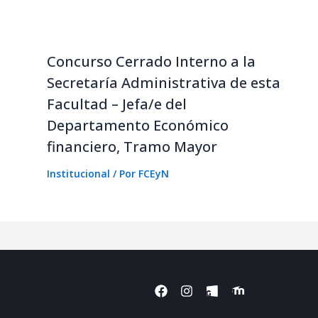
Concurso Cerrado Interno a la
Secretaría Administrativa de esta
Facultad – Jefa/e del
Departamento Económico
financiero, Tramo Mayor
Institucional
/ Por
FCEyN
F
I
I
I
a
n
c
c
c
s
o
o