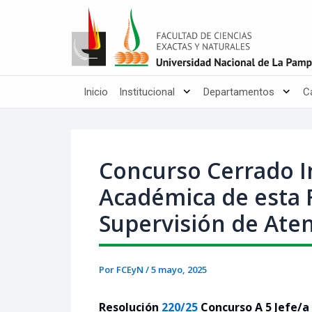
Ir
Post
al
navigation
contenido
Inicio
Institucional
Departamentos
C
Concurso Cerrado In
Académica de esta F
Supervisión de Aten
Por
FCEyN
/
5 mayo, 2025
Resolución
220/25
Concurso A 5 Jefe/a 