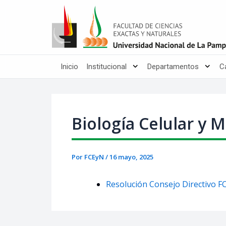
Ir
Post
al
navigation
contenido
Inicio
Institucional
Departamentos
C
Biología Celular y 
Por
FCEyN
/
16 mayo, 2025
Resolución Consejo Directivo FC